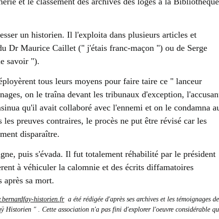
erie et le classement des archives des loges à la Bibliothèqu
ser un historien. Il l'exploita dans plusieurs articles et
du Dr Maurice Caillet (" j'étais franc-maçon ") ou de Serge
e savoir ").
déployèrent tous leurs moyens pour faire taire ce " lanceur
nages, on le traîna devant les tribunaux d'exception, l'accusan
nsinua qu'il avait collaboré avec l'ennemi et on le condamna a
 les preuves contraires, le procès ne put être révisé car les
ement disparaître.
ne, puis s'évada. Il fut totalement réhabilité par le président
ent à véhiculer la calomnie et des écrits diffamatoires
ns après sa mort.
bernardfay-historien.fr
a été rédigée d'après ses archives et les témoignages d
istorien " . Cette association n'a pas fini d'explorer l'oeuvre considérable qu