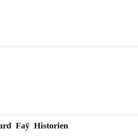
ard Faÿ His
torien