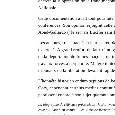
décrété la suppression de la franc-maçonn
Nationale.
Cette documentation avait tout pour intéres
conférences. Son opinion rejoignit celle 
Abad-Gallardo ("Je servais Lucifer sans l
Les adeptes, très attachés à leur secret, 
d'alerte ". A grand renfort de faux témoig
de la déportation de francs-maçons, on i
travaux forcés à perpétuité. Malgré toutes
tribunaux de la libération devaient rapid
L'honnête historien endura sept ans de bag
Coty, cependant certains médias continuèr
paraissent encore à son sujet quarante a
La biographie de référence présentée sur le site
www.
ceux qui l'ont bien connu " Les Amis de Bernard Faÿ H